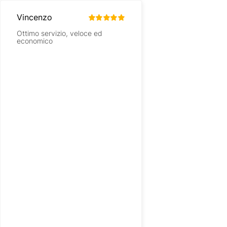
Vincenzo
LAURA DE LUCIA
Ottimo servizio, veloce ed
Ottimo equilibrio fra 
economico
prezzo consegna nei 
tutto molto bene